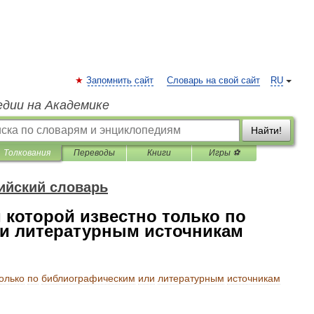
Запомнить сайт
Словарь на свой сайт
RU
едии на Академике
Найти!
Толкования
Переводы
Книги
Игры ⚽
ийский словарь
 которой известно только по
и литературным источникам
олько
по
библиографическим
или
литературным
источникам