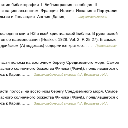
ятие библиографии. I. Библиография всеобщая. II.
 и национальностям. Франция. Италия. Испания и Португалия.
ельгия и Голландия. Англия. Дания,… …
Энциклопедический
следняя книга НЗ и всей христианской Библии. В рукописной
в ее наименования (Hoskier. 1929. Vol. 2. P. 25 27). В самых
андрийском (А) кодексах) содержится краткое… …
Православная
 части полосы на восточном берегу Средиземного моря. Самое
сного солнечного божества Финика (Φοϊνιξ), появлявшегося с
лось к Карии,… …
Энциклопедический словарь Ф.А. Брокгауза и И.А.
 части полосы на восточном берегу Средиземного моря. Самое
сного солнечного божества Финика (Φοϊνιξ), появлявшегося с
лось к Карии,… …
Энциклопедический словарь Ф.А. Брокгауза и И.А.