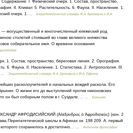
ержание: I. Физический очерк. 1. Состав, пространство,
фия. 4. Климат. 5. Растительность. 6. Фауна. II. Население. 1.
ический очерк. 1 …
Энциклопедический словарь Ф.А. Брокгауза и И.А.
— могущественный и многочисленный княжеский род
овиною столетий стоявший во главе великого княжества
л свое собирательное имя. О времени основания
циклопедия
к. 1. Состав, пространство, береговая линия. 2. Орография.
ь. 6. Фауна. II. Население. 1. Статистика. 2. Антропология. III.
.… …
Энциклопедический словарь Ф.А. Брокгауза и И.А. Ефрона
ейших расколоучителей и начальных вождей раскола. Его
рынин. О жизни его до выступлений против никоновских
, что он был соборным попом в г. Суздале.… …
Большая
НДР АФРОДИСИЙСКИЙ (Ἀλέξανδρος ὁ Ἀφροδισιεύς) (кон. 2
 глава Перипатетической школы в Афинах ок. 198 209. А. первый
е которого сохранилось в достаточно… …
Античная философия