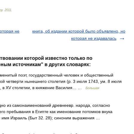
ру
.
2011
.
которая не
книга, об издании которой было объявлено, но
которая не издавалась
ствовании которой известно только по
ным источникам" в других словарях:
енитый поэт, государственный человек и общественный
й четверти нынешнего столетия (р. 3 июля 1743, ум. 8 июля
им, в ХV столетии, в княжение Василия… …
Большая
дно из самонаименований древнеевр. народа, согласно
его пребывания в Египте как именование потомков внука
л имя Израиль (Быт 32. 28); синоним выражения …