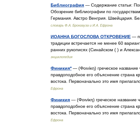
Библиография
— Содержание статьи: Пон
Обозрение би6лиографии по государствам
Германия. Австро Венгрия. Швейцария. Б
словарь Ф.А. Брокгауза и И.А. Ефрона
ИОАННА БОГОСЛОВА ОТКРОВЕНИЕ
— по
традиции встречается не менее 60 варианто
ранних рукописях (Синайском ( ) и Алекс
энциклопедия
Финикия*
— (Φοινίκη) греческое название
правдоподобное его объяснение страна кра
востока. Первоначально это имя прилага
Ефрона
Финикия
— (Φοινίκη) греческое название
правдоподобное его объяснение страна кра
востока. Первоначально это имя прилага
Ефрона