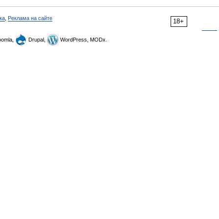
ка
,
Реклама на сайте
18+
omla,
Drupal,
WordPress, MODx.